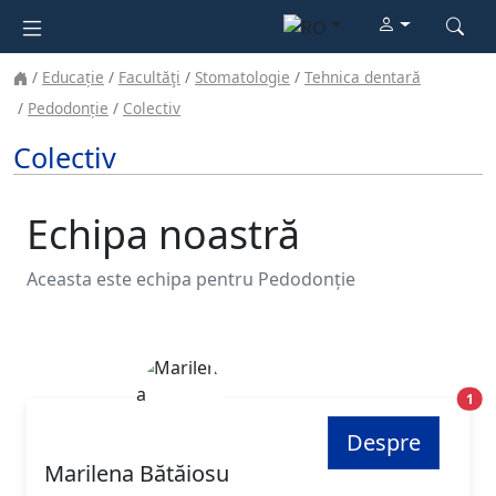
Educație
Facultăţi
Stomatologie
Tehnica dentară
Pedodonție
Colectiv
Colectiv
Echipa noastră
Aceasta este echipa pentru Pedodonție
Poz
1
Despre
Marilena Bătăiosu