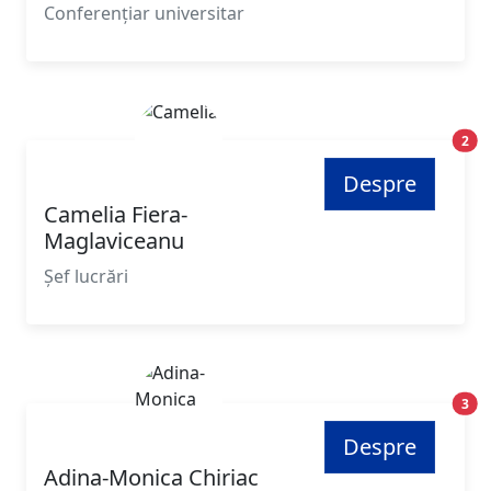
Conferențiar universitar
Poz
2
Despre
Camelia Fiera-
Maglaviceanu
Șef lucrări
Poz
3
Despre
Adina-Monica Chiriac