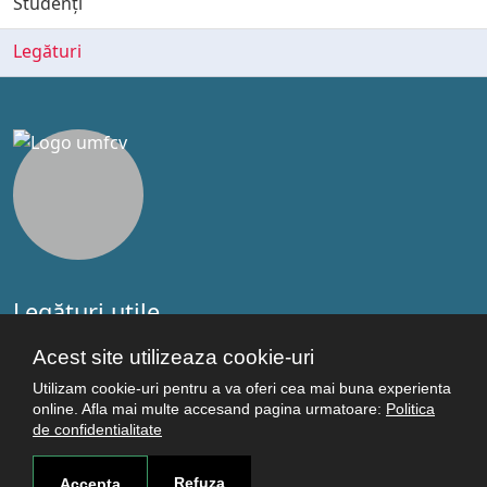
Studenți
Legături
Legături utile
Studenţi
Acest site utilizeaza cookie-uri
Facultăţi
Utilizam cookie-uri pentru a va oferi cea mai buna experienta
Cercetare
online. Afla mai multe accesand pagina urmatoare:
Politica
Termeni şi condiţii
de confidentialitate
Politica de confidenţialitate
Autentificare
Refuza
Accepta