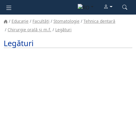
Educație
Facultăţi
Stomatologie
Tehnica dentară
Chirurgie orală și m.f.
Legături
Legături