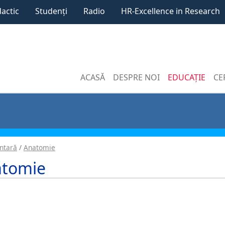
dactic
Studenți
Radio
HR-Excellence in Research
ACASĂ
DESPRE NOI
EDUCAȚIE
CE
ntară
Anatomie
atomie