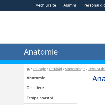
Vechiul site
Alumni
Personal di
Anatomie
Educație
Facultăţi
Stomatologie
Tehnica de
An
Anatomie
Descriere
Echipa noastră