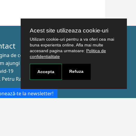
Acest site utilizeaza cookie-uri
Utilizam cookie-uri pentru a va oferi cea mai
ntact
buna experienta online. Afla mai multe
accesand pagina urmatoare:
Politica de
gina de contact
confidentialitate
m ajungi aici
vid-19
Refuza
Accepta
r. Petru Rareş nr.2, Craiova, 200349
nează-te la newsletter!
The Human
Resources
Strategy for
Researchers