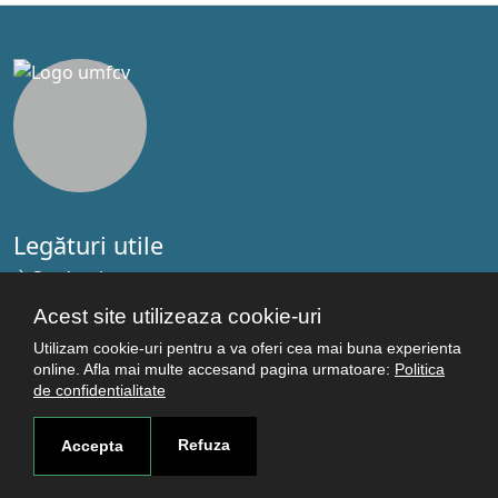
Legături utile
Studenţi
Facultăţi
Acest site utilizeaza cookie-uri
Cercetare
Utilizam cookie-uri pentru a va oferi cea mai buna experienta
Termeni şi condiţii
online. Afla mai multe accesand pagina urmatoare:
Politica
de confidentialitate
Politica de confidenţialitate
Autentificare
Refuza
Accepta