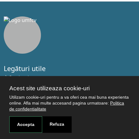
Legături utile
Studenţi
Facultăţi
Acest site utilizeaza cookie-uri
Cercetare
Utilizam cookie-uri pentru a va oferi cea mai buna experienta
Termeni şi condiţii
online. Afla mai multe accesand pagina urmatoare:
Politica
de confidentialitate
Politica de confidenţialitate
Autentificare
Refuza
Accepta