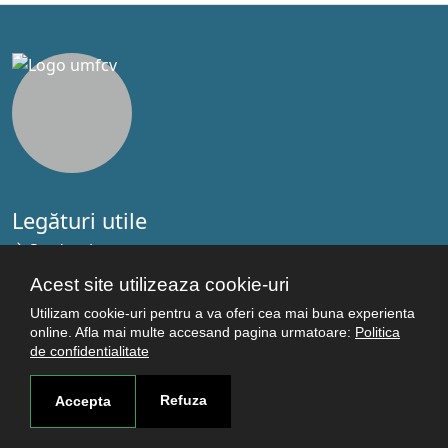
Legături utile
Studenţi
Facultăţi
Acest site utilizeaza cookie-uri
Cercetare
Utilizam cookie-uri pentru a va oferi cea mai buna experienta
Termeni şi condiţii
online. Afla mai multe accesand pagina urmatoare:
Politica
de confidentialitate
Politica de confidenţialitate
Autentificare
Refuza
Accepta