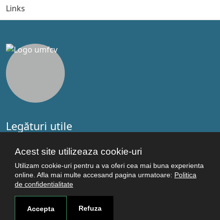
Links
Legături utile
Studenţi
Acest site utilizeaza cookie-uri
Facultăţi
Cercetare
Utilizam cookie-uri pentru a va oferi cea mai buna experienta
online. Afla mai multe accesand pagina urmatoare:
Politica
Termeni şi condiţii
de confidentialitate
Politica de confidenţialitate
Autentificare
Refuza
Accepta