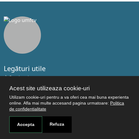
Legături utile
Studenţi
Facultăţi
Acest site utilizeaza cookie-uri
Cercetare
Utilizam cookie-uri pentru a va oferi cea mai buna experienta
Termeni şi condiţii
online. Afla mai multe accesand pagina urmatoare:
Politica
de confidentialitate
Politica de confidenţialitate
Autentificare
Refuza
Accepta