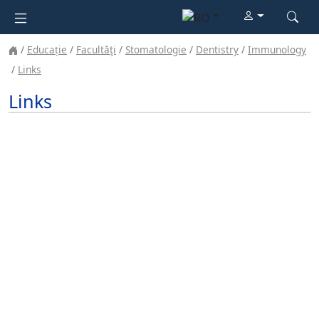
Educație
Facultăţi
Stomatologie
Dentistry
Immunology
Links
Links