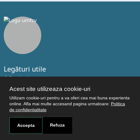
Legături utile
Studenţi
Facultăţi
Acest site utilizeaza cookie-uri
Cercetare
Utilizam cookie-uri pentru a va oferi cea mai buna experienta
Termeni şi condiţii
online. Afla mai multe accesand pagina urmatoare:
Politica
de confidentialitate
Politica de confidenţialitate
Autentificare
Refuza
Accepta