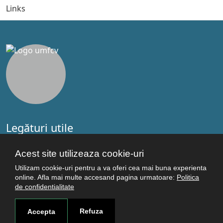
Links
Legături utile
Studenţi
Acest site utilizeaza cookie-uri
Facultăţi
Cercetare
Utilizam cookie-uri pentru a va oferi cea mai buna experienta
online. Afla mai multe accesand pagina urmatoare:
Politica
Termeni şi condiţii
de confidentialitate
Politica de confidenţialitate
Autentificare
Refuza
Accepta