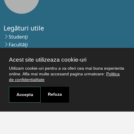
Legături utile
Studenţi
Facultăţi
Cercetare
Acest site utilizeaza cookie-uri
Termeni şi condiţii
Politica de confidenţialitate
Utilizam cookie-uri pentru a va oferi cea mai buna experienta
online. Afla mai multe accesand pagina urmatoare:
Politica
Autentificare
de confidentialitate
Refuza
Accepta
Contact
Pagina de contact
Cum ajungi aici
Covid-19
Str. Petru Rareş nr.2, Craiova, 200349