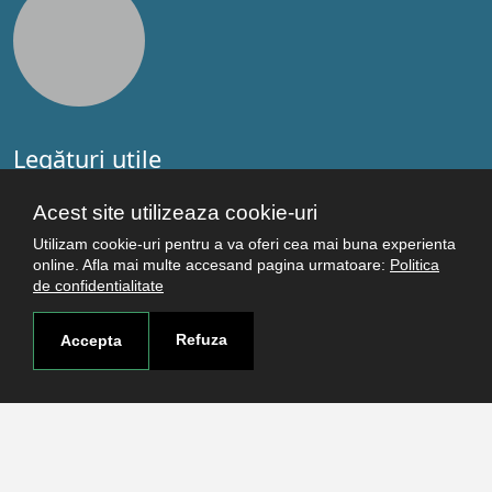
Legături utile
Studenţi
Acest site utilizeaza cookie-uri
Facultăţi
Utilizam cookie-uri pentru a va oferi cea mai buna experienta
Cercetare
online. Afla mai multe accesand pagina urmatoare:
Politica
Termeni şi condiţii
de confidentialitate
Politica de confidenţialitate
Autentificare
Refuza
Accepta
Contact
Pagina de contact
Cum ajungi aici