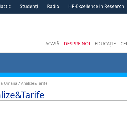
dactic
Studenți
Radio
HR-Excellence in Research
ACASĂ
DESPRE NOI
EDUCAȚIE
CE
că Umana
Analize&Tarife
lize&Tarife