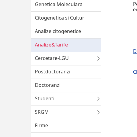
P
Genetica Moleculara
e
Citogenetica si Culturi
Analize citogenetice
Analize&Tarife
D
Cercetare-LGU
Postdoctoranzi
C
Doctoranzi
Studenti
SRGM
Firme