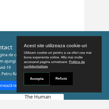
Acest site utilizeaza cookie-uri
ntact
Utilizam cookie-uri pentru a va oferi cea mai
gina de contact
buna experienta online. Afla mai multe
m ajungi aici
accesand pagina urmatoare:
Politica de
confidentialitate
vid-19
r. Petru Rareş nr.2, Craiova, 200349
Refuza
Accepta
nează-te la newsletter!
The Human
Resources
Strategy for