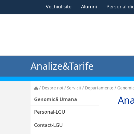
Vechiul site
Alumni
Personal di
Analize&Tarife
Despre noi
Servicii
Departamente
Genomi
Ana
Genomică Umana
Personal-LGU
Contact-LGU