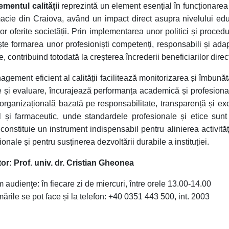
entul calității
reprezintă un element esențial în funcționarea 
acie din Craiova, având un impact direct asupra nivelului educaț
ilor oferite societății. Prin implementarea unor politici și proce
te formarea unor profesioniști competenți, responsabili și adapt
, contribuind totodată la creșterea încrederii beneficiarilor direcț
gement eficient al calității facilitează monitorizarea și îmbună
e și evaluare, încurajează performanța academică și profesiona
 organizațională bazată pe responsabilitate, transparență și exc
 și farmaceutic, unde standardele profesionale și etice su
i constituie un instrument indispensabil pentru alinierea activităț
ionale și pentru susținerea dezvoltării durabile a instituției.
or: Prof. univ. dr. Cristian Gheonea
 audienţe: în fiecare zi de miercuri, între orele 13.00-14.00
ările se pot face și la telefon: +40 0351 443 500, int. 2003