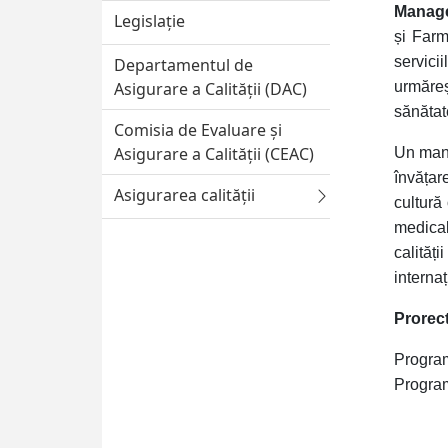
Managem
Legislație
și Farm
servici
Departamentul de
Asigurare a Calității (DAC)
urmăreș
sănătate
Comisia de Evaluare și
Asigurare a Calității (CEAC)
Un mana
învățar
Asigurarea calității
cultură
medical
calități
internaț
Prorect
Program
Program