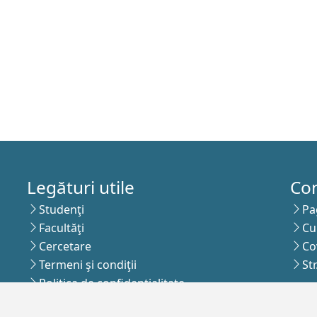
Legături utile
Co
Studenţi
Pa
Facultăţi
Cu
Cercetare
Co
Termeni şi condiţii
St
Politica de confidenţialitate
Abo
Autentificare