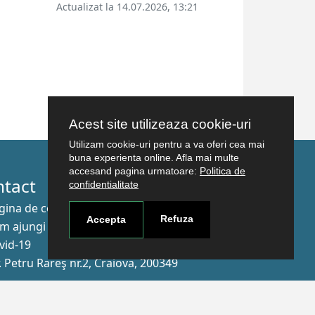
Actualizat la 14.07.2026, 13:21
Acest site utilizeaza cookie-uri
Utilizam cookie-uri pentru a va oferi cea mai
buna experienta online. Afla mai multe
accesand pagina urmatoare:
Politica de
ntact
confidentialitate
gina de contact
Refuza
Accepta
m ajungi aici
vid-19
r. Petru Rareş nr.2, Craiova, 200349
nează-te la newsletter!