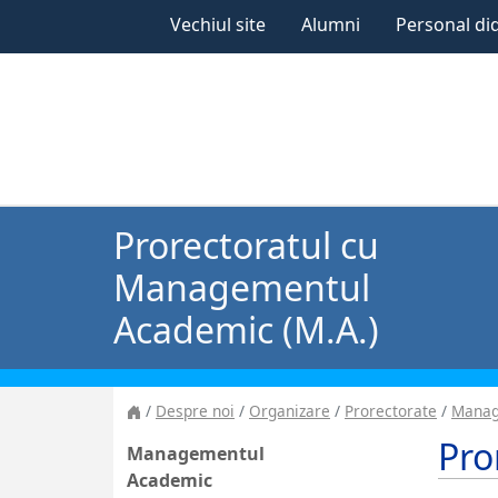
Vechiul site
Alumni
Personal di
Prorectoratul cu
Managementul
Academic (M.A.)
Despre noi
Organizare
Prorectorate
Manag
Pro
Managementul
Academic