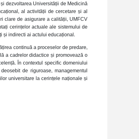
și dezvoltarea Universității de Medicină
ional, al activității de cercetare și al
duri clare de asigurare a calității, UMFCV
ați cerințelor actuale ale sistemului de
i și indirecti ai actului educațional.
tățirea continuă a proceselor de predare,
lă a cadrelor didactice și promovează o
elență. În contextul specific domeniului
nt deosebit de riguroase, managementul
ilor universitare la cerințele naționale și