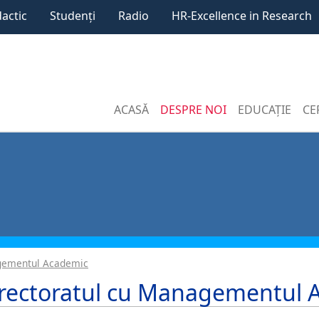
dactic
Studenți
Radio
HR-Excellence in Research
ACASĂ
DESPRE NOI
EDUCAȚIE
CE
ementul Academic
rectoratul cu Managementul A