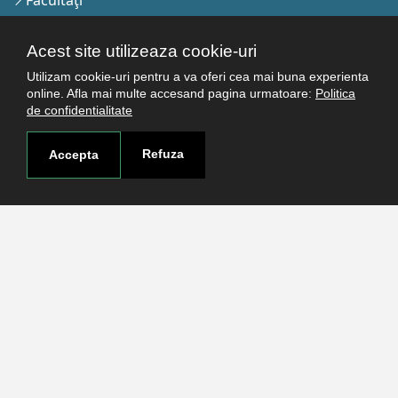
Cercetare
Termeni şi condiţii
Acest site utilizeaza cookie-uri
Politica de confidenţialitate
Utilizam cookie-uri pentru a va oferi cea mai buna experienta
Autentificare
online. Afla mai multe accesand pagina urmatoare:
Politica
de confidentialitate
Refuza
Contact
Accepta
Pagina de contact
Cum ajungi aici
Covid-19
Str. Petru Rareş nr.2, Craiova, 200349
Abonează-te la newsletter!
The Human
Resources
Strategy for