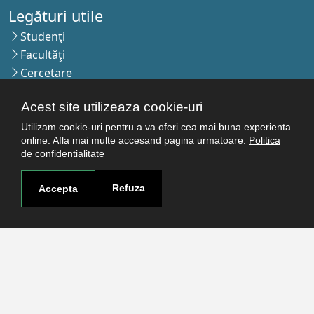
Legături utile
Studenţi
Facultăţi
Cercetare
Termeni şi condiţii
Acest site utilizeaza cookie-uri
Politica de confidenţialitate
Autentificare
Utilizam cookie-uri pentru a va oferi cea mai buna experienta
online. Afla mai multe accesand pagina urmatoare:
Politica
de confidentialitate
Contact
Refuza
Accepta
Pagina de contact
Cum ajungi aici
Covid-19
Str. Petru Rareş nr.2, Craiova, 200349
Abonează-te la newsletter!