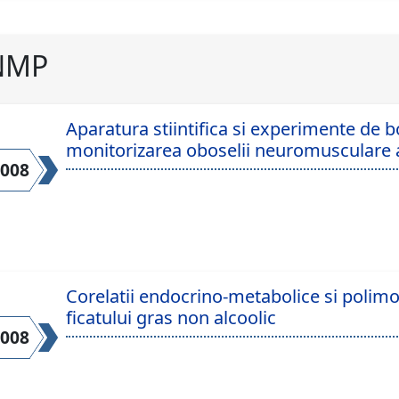
NMP
Aparatura stiintifica si experimente de bo
monitorizarea oboselii neuromusculare a 
2008
Corelatii endocrino-metabolice si polimo
ficatului gras non alcoolic
2008