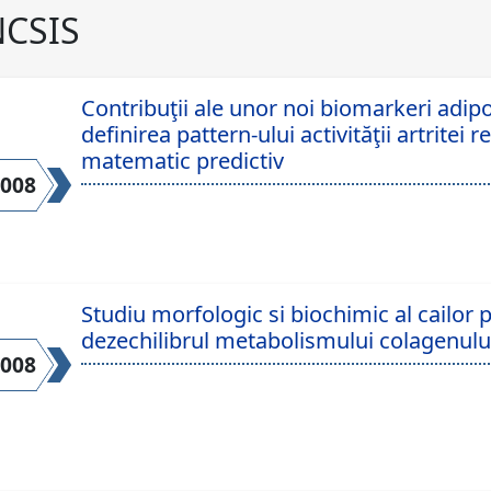
CSIS
Contribuţii ale unor noi biomarkeri adipoki
definirea pattern-ului activităţii artrite
matematic predictiv
2008
Studiu morfologic si biochimic al cailor 
dezechilibrul metabolismului colagenului 
2008