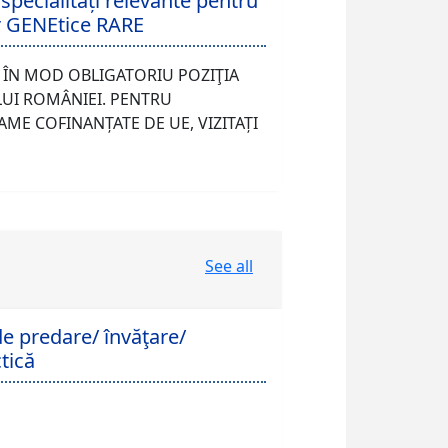
 specialități relevante pentru
or GENEtice RARE
 ÎN MOD OBLIGATORIU POZIŢIA
LUI ROMÂNIEI. PENTRU
ME COFINANȚATE DE UE, VIZITAȚI
See all
 predare/ învăţare/
tică