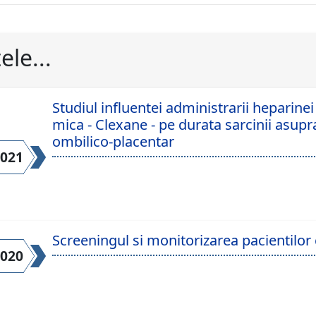
ele...
Studiul influentei administrarii heparine
mica - Clexane - pe durata sarcinii asupr
ombilico-placentar
2021
Screeningul si monitorizarea pacientilo
2020