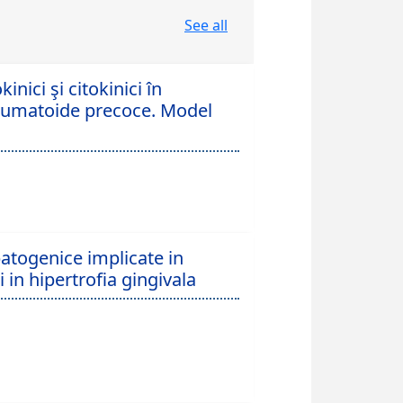
See all
nici şi citokinici în
i reumatoide precoce. Model
patogenice implicate in
in hipertrofia gingivala