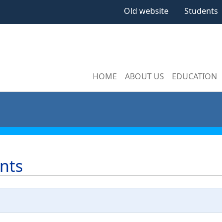
Old website
Students
HOME
ABOUT US
EDUCATION
nts