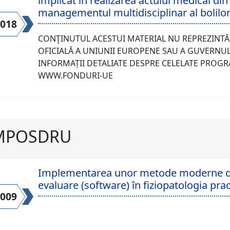
implicat in realizarea actului medical din
managementul multidisciplinar al bolil
2018
CONŢINUTUL ACESTUI MATERIAL NU REPREZINTĂ
OFICIALĂ A UNIUNII EUROPENE SAU A GUVERNU
INFORMAȚII DETALIATE DESPRE CELELATE PROGRA
WWW.FONDURI-UE
MPOSDRU
Implementarea unor metode moderne de
evaluare (software) în fiziopatologia prac
2009